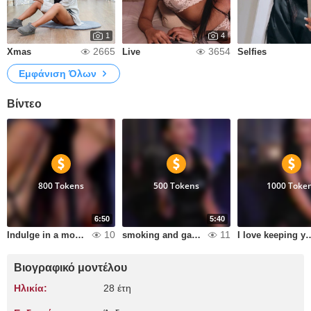
1
4
2665
3654
Xmas
Live
Selfies
Εμφάνιση Όλων
Βίντεο
800 Tokens
500 Tokens
1000 Toke
6:50
5:40
10
11
Indulge in a moment of luxury and seduction. Dressed in exquisite, high end lingerie, I invite you to experience a sensual journey of teasing, striptease, and provocative dance.
smoking and gas mask
I love keeping you in an endless cy
Βιογραφικό μοντέλου
Ηλικία:
28 έτη