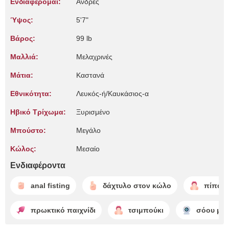
Ενδιαφέρομαι:
Άνδρες
Ύψος:
5'7"
Βάρος:
99 lb
Μαλλιά:
Μελαχρινές
Μάτια:
Καστανά
Εθνικότητα:
Λευκός-ή/Καυκάσιος-α
Ηβικό Τρίχωμα:
Ξυρισμένο
Μπούστο:
Μεγάλο
Κώλος:
Μεσαίο
Ενδιαφέροντα
anal fisting
δάχτυλο στον κώλο
πίπα
πρωκτικό παιχνίδι
τσιμπούκι
σόου με 