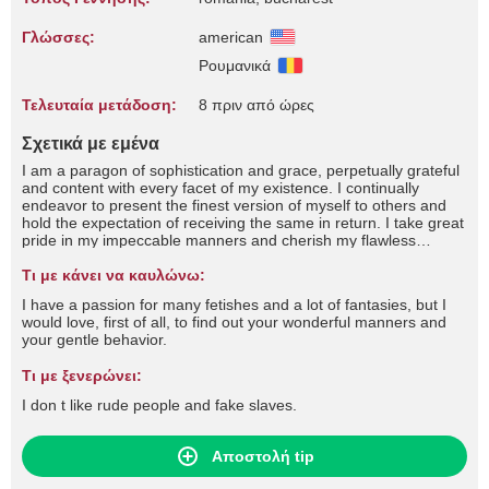
Γλώσσες:
american
Ρουμανικά
Τελευταία μετάδοση:
8 πριν από ώρες
Σχετικά με εμένα
I am a paragon of sophistication and grace, perpetually grateful
and content with every facet of my existence. I continually
endeavor to present the finest version of myself to others and
hold the expectation of receiving the same in return. I take great
pride in my impeccable manners and cherish my flawless
education. You are cordially invited to draw nearer, so we may
blend our elevated energies for a time of spirited and
Τι με κάνει να καυλώνω:
impassioned company.
I have a passion for many fetishes and a lot of fantasies, but I
would love, first of all, to find out your wonderful manners and
your gentle behavior.
Τι με ξενερώνει:
I don t like rude people and fake slaves.
Αποστολή tip