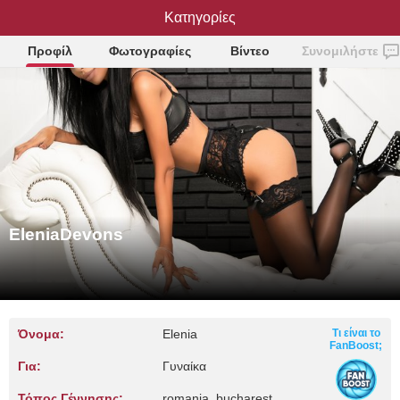
EleniaDevons
Κατηγορίες
Προφίλ
Φωτογραφίες
Βίντεο
Συνομιλήστε
EleniaDevons
Όνομα:
Elenia
Τι είναι το
FanBoost;
Για:
Γυναίκα
Τόπος Γέννησης:
romania, bucharest